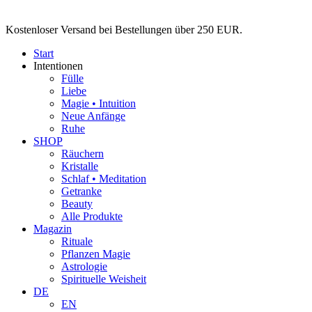
Zum
Inhalt
Kostenloser Versand bei Bestellungen über 250 EUR.
wechseln
Start
Intentionen
Fülle
Liebe
Magie • Intuition
Neue Anfänge
Ruhe
SHOP
Räuchern
Kristalle
Schlaf • Meditation
Getranke
Beauty
Alle Produkte
Magazin
Rituale
Pflanzen Magie
Astrologie
Spirituelle Weisheit
DE
EN