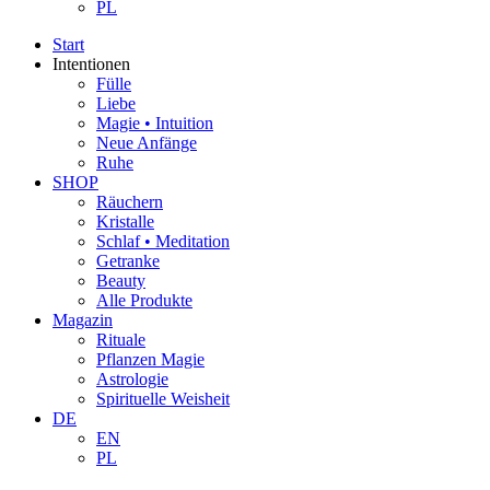
PL
Start
Intentionen
Fülle
Liebe
Magie • Intuition
Neue Anfänge
Ruhe
SHOP
Räuchern
Kristalle
Schlaf • Meditation
Getranke
Beauty
Alle Produkte
Magazin
Rituale
Pflanzen Magie
Astrologie
Spirituelle Weisheit
DE
EN
PL