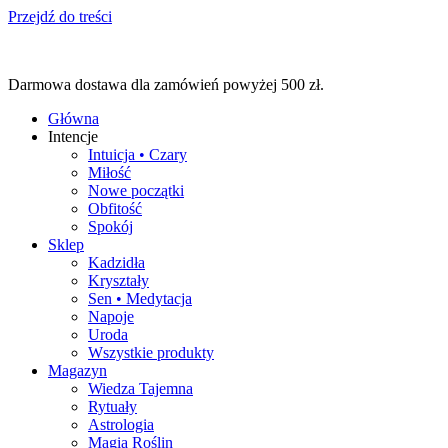
Przejdź do treści
Darmowa dostawa dla zamówień powyżej 500 zł.
Główna
Intencje
Intuicja • Czary
Miłość
Nowe początki
Obfitość
Spokój
Sklep
Kadzidła
Kryształy
Sen • Medytacja
Napoje
Uroda
Wszystkie produkty
Magazyn
Wiedza Tajemna
Rytuały
Astrologia
Magia Roślin