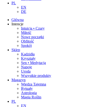
PL
EN
DE
Główna
Intencje
Intuicja • Czary
Miłość
Nowe początki
Obfitość
Spokój
Sklep
Kadzidła
Kryształy
Sen • Medytacja
Napoje
Uroda
Wszystkie produkty
Magazyn
Wiedza Tajemna
Rytuały
Astrologia
Magia Roślin
PL
EN