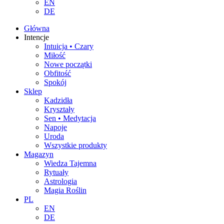
EN
DE
Główna
Intencje
Intuicja • Czary
Miłość
Nowe początki
Obfitość
Spokój
Sklep
Kadzidła
Kryształy
Sen • Medytacja
Napoje
Uroda
Wszystkie produkty
Magazyn
Wiedza Tajemna
Rytuały
Astrologia
Magia Roślin
PL
EN
DE