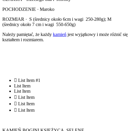
POCHODZENIE · Maroko
ROZMIAR · S (średnicy około 6cm i wagi 250-280g); M
(średnicy około 7 cm i wagi 550-650g)
Należy pamiętać, że każdy
kamień
jest wyjątkowy i może różnić się
kształtem i rozmiarem.
List Item #1
List Item
List Item
List Item
List Item
List Item
KAMIEŃ BOGINI KSIĘŻYCA, SELENE