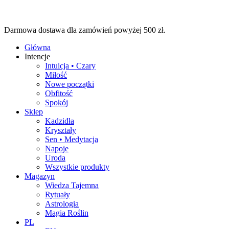
Przejdź
do
Darmowa dostawa dla zamówień powyżej 500 zł.
treści
Główna
Intencje
Intuicja • Czary
Miłość
Nowe początki
Obfitość
Spokój
Sklep
Kadzidła
Kryształy
Sen • Medytacja
Napoje
Uroda
Wszystkie produkty
Magazyn
Wiedza Tajemna
Rytuały
Astrologia
Magia Roślin
PL